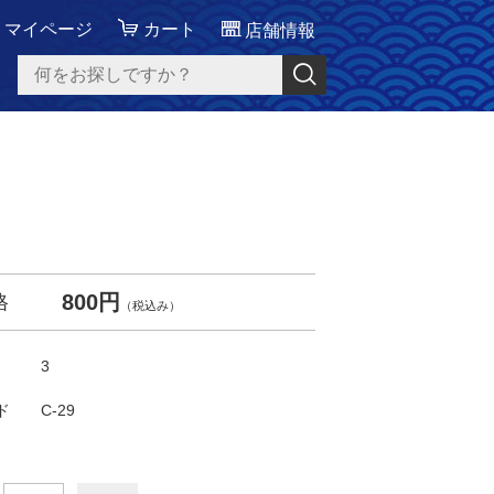
マイページ
カート
店舗情報
800円
格
（税込み）
3
ド
C-29