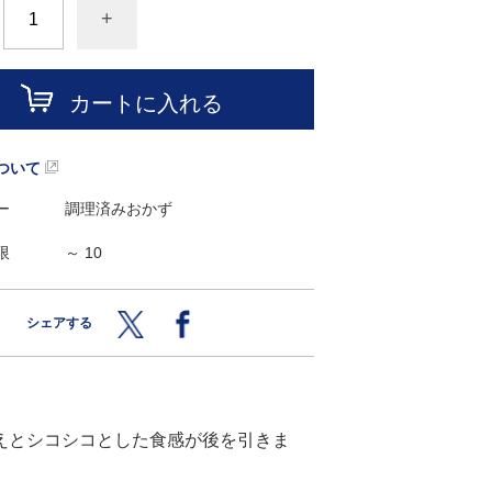
+
カートに入れる
ついて
ー
調理済みおかず
限
～ 10
シェアする
えとシコシコとした食感が後を引きま