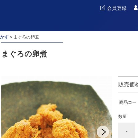
会員登録
かず
まぐろの卵煮
まぐろの卵煮
販売価
商品コー
数量
-